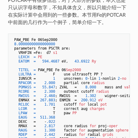
POTCAR中有很多信息，对于大部分的参数，本人也是
只认识字母和数字，不知具体含义，所以只能介绍一下
在实际计算中会用到的一些参数。本节用Fe的POTCAR
中前面的几行作为一个例子，简单介绍一下。
 PAW_PBE Fe 06Sep2000

8.00000000000000000
 parameters from PSCTR are:

   VRHFIN =Fe:  d7 
s1
LEXCH
=
PE
EATOM
=
594.4687
 eV,   
43.6922
Ry
TITEL
=
 PAW_PBE Fe 06
Sep2000
LULTRA
=
        F    use ultrasoft PP ?

   IUNSCR =        
1
    unscreen: 
0
-lin 
1
-nonlin 
2
-
no
RPACOR
=
2.000
    partial core 
radius
POMASS
=
55.847
; ZVAL   =    
8.000
    mass and 
valenz
RCORE
=
2.300
    outmost cutoff 
radius
RWIGS
=
2.460
; RWIGS  =    
1.302
    wigner-seitz 
ra
   ENMAX  =  
267.883
; ENMIN  =  
200.912
eV
RCLOC
=
1.701
    cutoff 
for
 local 
pot
LCOR
=
        T    correct aug 
charges
LPAW
=
        T    paw 
PP
EAUG
=
511.368
   DEXC   =    -
.022
   RMAX   =    
2.817
    core radius 
for
 proj-
oper
RAUG
=
1.300
    factor 
for
 augmentation 
sphere
RDEP
=
2.442
    radius 
for
 radial 
grids